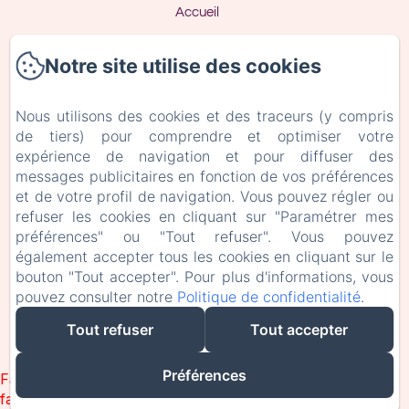
Accueil
Accès & Contact
Notre site utilise des cookies
Politique de confidentialité
Nous utilisons des cookies et des traceurs (y compris
de tiers) pour comprendre et optimiser votre
Informations légales
expérience de navigation et pour diffuser des
messages publicitaires en fonction de vos préférences
Informations sur les cookies
et de votre profil de navigation. Vous pouvez régler ou
refuser les cookies en cliquant sur "Paramétrer mes
préférences" ou "Tout refuser". Vous pouvez
EN
FR
également accepter tous les cookies en cliquant sur le
bouton "Tout accepter". Pour plus d'informations, vous
pouvez consulter notre
Politique de confidentialité
.
Créé par Amenitiz
Tout refuser
Tout accepter
Conditions Générales de Vente
Préférences
Failed to load BookingEngine/index: Loading chunk 1322
failed. (missing: