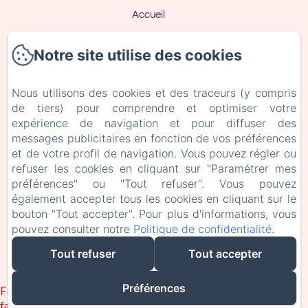
Accueil
Accès & Contact
Notre site utilise des cookies
Politique de confidentialité
Nous utilisons des cookies et des traceurs (y compris
de tiers) pour comprendre et optimiser votre
Informations légales
expérience de navigation et pour diffuser des
messages publicitaires en fonction de vos préférences
Informations sur les cookies
et de votre profil de navigation. Vous pouvez régler ou
refuser les cookies en cliquant sur "Paramétrer mes
préférences" ou "Tout refuser". Vous pouvez
EN
FR
également accepter tous les cookies en cliquant sur le
bouton "Tout accepter". Pour plus d'informations, vous
pouvez consulter notre
Politique de confidentialité
.
Créé par Amenitiz
Tout refuser
Tout accepter
Conditions Générales de Vente
Préférences
Failed to load BookingEngine/index: Loading chunk 93
failed. (missing: